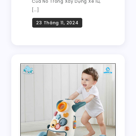
Của Nó Trong Xây Dựng Xe lu,
[…]