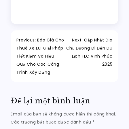
Điều
Previous:
Báo Giá Cho
Next:
Cập Nhật Địa
Thuê Xe Lu: Giải Pháp
Chỉ, Đường Đi Đến Du
hướng
Tiết Kiệm Và Hiệu
Lịch FLC Vĩnh Phúc
Quả Cho Các Công
2025
bài
Trình Xây Dựng
viết
Để lại một bình luận
Email của bạn sẽ không được hiển thị công khai.
Các trường bắt buộc được đánh dấu
*