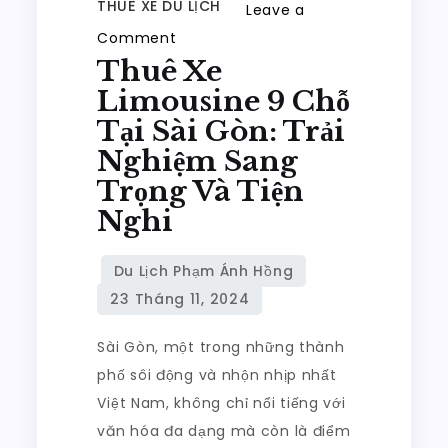
THUÊ XE DU LỊCH
Leave a
on
Comment
Thuê Xe
Thuê
Xe
Limousine 9 Chỗ
Limousine
Tại Sài Gòn: Trải
9
Nghiệm Sang
Chỗ
Trọng Và Tiện
Tại
Nghi
Sài
Gòn:
Trải
Nghiệm
Sang
Sài Gòn, một trong những thành
Trọng
phố sôi động và nhộn nhịp nhất
Và
Việt Nam, không chỉ nổi tiếng với
Tiện
văn hóa đa dạng mà còn là điểm