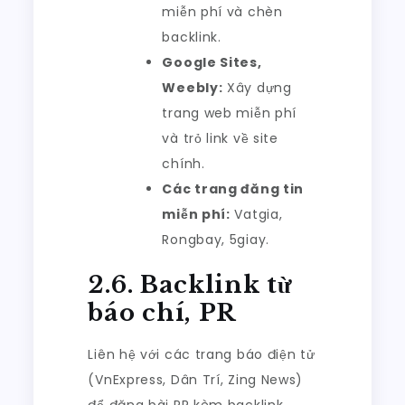
miễn phí và chèn
backlink.
Google Sites,
Weebly:
Xây dựng
trang web miễn phí
và trỏ link về site
chính.
Các trang đăng tin
miễn phí:
Vatgia,
Rongbay, 5giay.
2.6. Backlink từ
báo chí, PR
Liên hệ với các trang báo điện tử
(VnExpress, Dân Trí, Zing News)
để đăng bài PR kèm backlink.