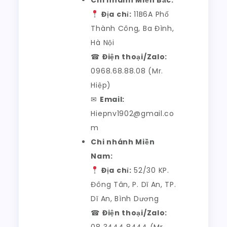
Địa chỉ:
11B6A Phố
Thành Công, Ba Đình,
Hà Nội
☎
Điện thoại/Zalo:
0968.68.88.08 (Mr.
Hiệp)
✉
Email:
Hiepnv1902@gmail.co
m
Chi nhánh Miền
Nam:
Địa chỉ:
52/30 KP.
Đông Tân, P. Dĩ An, TP.
Dĩ An, Bình Dương
☎
Điện thoại/Zalo:
08 3444 8444 (Mr.