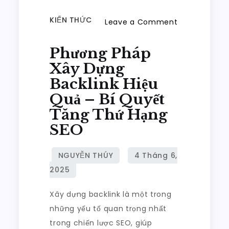
KIẾN THỨC
Leave a Comment
on
Phương Pháp
Phương
Pháp
Xây Dựng
Xây
Backlink Hiệu
Dựng
Quả – Bí Quyết
Backlink
Tăng Thứ Hạng
Hiệu
SEO
Quả
–
Bí
Quyết
Tăng
Xây dựng backlink là một trong
Thứ
những yếu tố quan trọng nhất
Hạng
trong chiến lược SEO, giúp