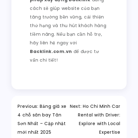
cách sẽ giúp website của bạn
tăng trưởng bền vững, cải thiện
thứ hạng và thu hút khách hàng
tiềm năng. Nếu bạn cần hỗ trợ,
hãy liên hệ ngay với
Backlink.com.vn
để được tư
vấn chi tiết!
Điều
Previous:
Bảng giá xe
Next:
Ho Chi Minh Car
4 chỗ sân bay Tân
Rental with Driver:
hướng
Sơn Nhất – Cập nhật
Explore with Local
mới nhất 2025
Expertise