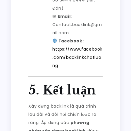
Đôn)
✉
Email:
Contact.backlink@gm
ail.com
Facebook:
https://www.facebook
.com/backlinkchatluo
ng
5. Kết luận
Xây dựng backlink là quá trình
lâu dài và đòi hỏi chiến lược rõ
ràng. Áp dụng các
phương
pháp xây dựng backlink
đúng