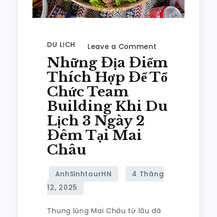
DU LỊCH
on
Leave a Comment
Những Địa Điểm
Những
Địa
Thích Hợp Để Tổ
Điểm
Chức Team
Thích
Building Khi Du
Hợp
Lịch 3 Ngày 2
Để
Đêm Tại Mai
Tổ
Châu
Chức
Team
Building
Khi
Du
Thung lũng Mai Châu từ lâu đã