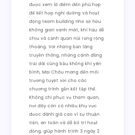
Lịch
được xem là điểm đến phù hợp
3
để kết hợp nghỉ dưỡng và hoạt
Ngày
động team building nhờ sở hữu
2
không gian xanh mát, khí hậu dễ
Đêm
chịu và cảnh quan núi rừng rộng
Tại
thoáng. Với những bản làng
Mai
truyền thống, những cánh đồng
Châu
trải dài cùng bầu không khí yên
bình, Mai Châu mang đến môi
trường tuyệt vời cho các
chương trình gắn kết tập thể.
Không chỉ phục vụ tham quan,
nơi đây còn có nhiều khu vực
được đánh giá cao vì sự thuận
tiện, an toàn và dễ bố trí hoạt
động, giúp hành trình 3 ngày 2