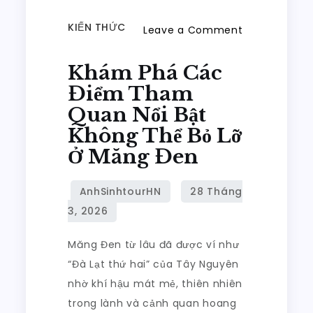
KIẾN THỨC
Leave a Comment
on
Khám Phá Các
Khám
Phá
Điểm Tham
Các
Quan Nổi Bật
Điểm
Không Thể Bỏ Lỡ
Tham
Ở Măng Đen
Quan
Nổi
Bật
Không
Thể
Măng Đen từ lâu đã được ví như
Bỏ
“Đà Lạt thứ hai” của Tây Nguyên
Lỡ
nhờ khí hậu mát mẻ, thiên nhiên
Ở
trong lành và cảnh quan hoang