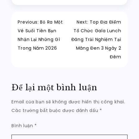
Điều
Previous:
Bỏ Ra Một
Next:
Top Địa Điểm
Vé Suối Tiên Bạn
Tổ Chức Gala Lunch
hướng
Nhận Lại Những Gì
Đáng Trải Nghiệm Tại
Trong Năm 2026
Măng Đen 3 Ngày 2
bài
Đêm
viết
Để lại một bình luận
Email của bạn sẽ không được hiển thị công khai.
Các trường bắt buộc được đánh dấu
*
Bình luận
*