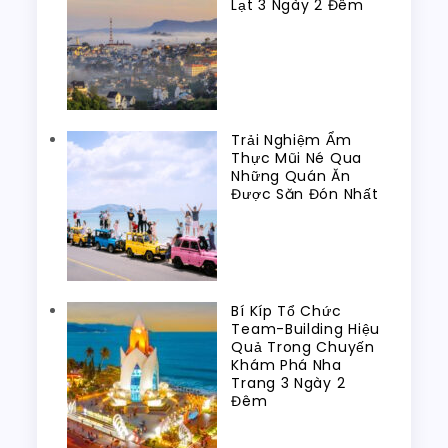
Lạt 3 Ngày 2 Đêm
Trải Nghiệm Ẩm
Thực Mũi Né Qua
Những Quán Ăn
Được Săn Đón Nhất
Bí Kíp Tổ Chức
Team-Building Hiệu
Quả Trong Chuyến
Khám Phá Nha
Trang 3 Ngày 2
Đêm