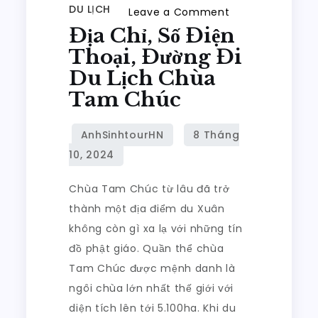
DU LỊCH
on
Leave a Comment
Địa Chỉ, Số Điện
Địa
Chỉ,
Thoại, Đường Đi
Số
Du Lịch Chùa
Điện
Tam Chúc
Thoại,
Đường
Đi
Du
Chùa Tam Chúc từ lâu đã trở
Lịch
thành một địa điểm du Xuân
Chùa
không còn gì xa lạ với những tín
Tam
đồ phật giáo. Quần thể chùa
Chúc
Tam Chúc được mệnh danh là
ngôi chùa lớn nhất thế giới với
diện tích lên tới 5.100ha. Khi du