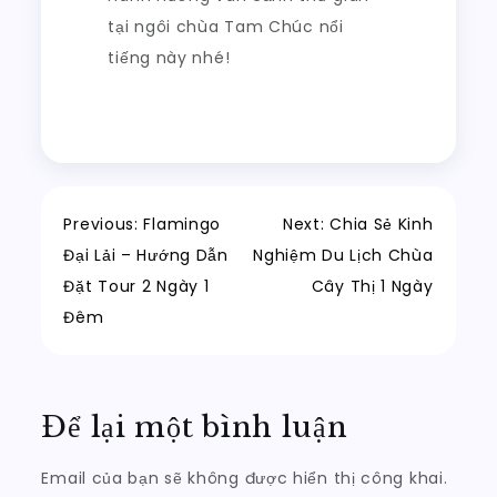
tại ngôi chùa Tam Chúc nổi
tiếng này nhé!
Điều
Previous:
Flamingo
Next:
Chia Sẻ Kinh
Đại Lải – Hướng Dẫn
Nghiệm Du Lịch Chùa
hướng
Đặt Tour 2 Ngày 1
Cây Thị 1 Ngày
Đêm
bài
viết
Để lại một bình luận
Email của bạn sẽ không được hiển thị công khai.