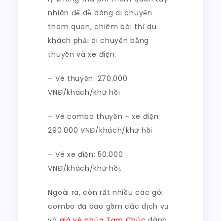
nhiên để dễ dàng di chuyển
tham quan, chiêm bái thì du
khách phải di chuyển bằng
thuyền và xe điện.
– Vé thuyền: 270.000
VNĐ/khách/khứ hồi
– Vé combo thuyền + xe điện:
290.000 VNĐ/khách/khứ hồi
– Vé xe điện: 50.000
VNĐ/khách/khứ hồi.
Ngoài ra, còn rất nhiều các gói
combo đã bao gồm các dịch vụ
và
giá vé chùa Tam Chúc
dành