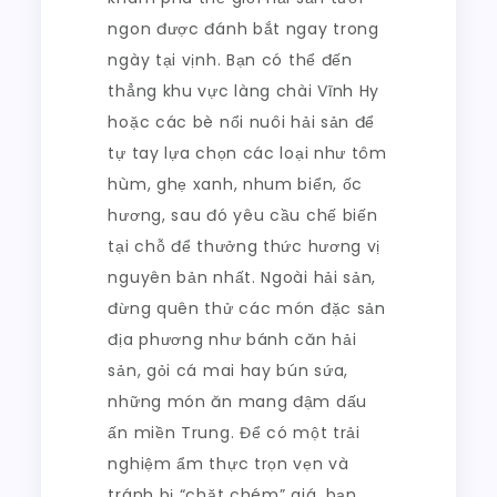
ngon được đánh bắt ngay trong
ngày tại vịnh. Bạn có thể đến
thẳng khu vực làng chài Vĩnh Hy
hoặc các bè nổi nuôi hải sản để
tự tay lựa chọn các loại như tôm
hùm, ghẹ xanh, nhum biển, ốc
hương, sau đó yêu cầu chế biến
tại chỗ để thưởng thức hương vị
nguyên bản nhất. Ngoài hải sản,
đừng quên thử các món đặc sản
địa phương như bánh căn hải
sản, gỏi cá mai hay bún sứa,
những món ăn mang đậm dấu
ấn miền Trung. Để có một trải
nghiệm ẩm thực trọn vẹn và
tránh bị “chặt chém” giá, bạn