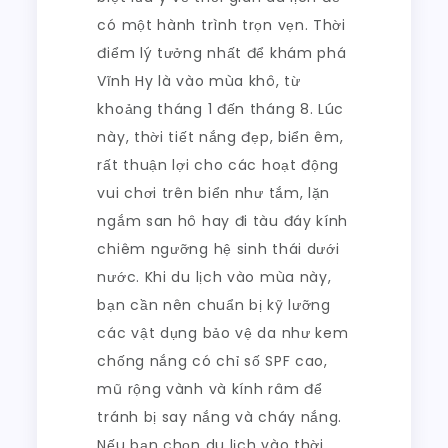
có một hành trình trọn vẹn. Thời
điểm lý tưởng nhất để khám phá
Vĩnh Hy là vào mùa khô, từ
khoảng tháng 1 đến tháng 8. Lúc
này, thời tiết nắng đẹp, biển êm,
rất thuận lợi cho các hoạt động
vui chơi trên biển như tắm, lặn
ngắm san hô hay đi tàu đáy kính
chiêm ngưỡng hệ sinh thái dưới
nước. Khi du lịch vào mùa này,
bạn cần nên chuẩn bị kỹ lưỡng
các vật dụng bảo vệ da như kem
chống nắng có chỉ số SPF cao,
mũ rộng vành và kính râm để
tránh bị say nắng và cháy nắng.
Nếu bạn chọn du lịch vào thời