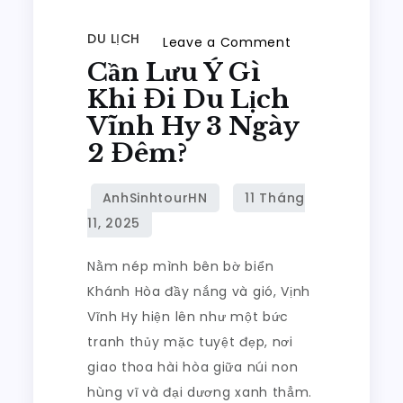
DU LỊCH
on
Leave a Comment
Cần Lưu Ý Gì
Cần
Lưu
Khi Đi Du Lịch
Ý
Vĩnh Hy 3 Ngày
Gì
2 Đêm?
Khi
Đi
Du
Lịch
Nằm nép mình bên bờ biển
Vĩnh
Khánh Hòa đầy nắng và gió, Vịnh
Hy
Vĩnh Hy hiện lên như một bức
3
tranh thủy mặc tuyệt đẹp, nơi
Ngày
giao thoa hài hòa giữa núi non
2
hùng vĩ và đại dương xanh thẳm.
Đêm?